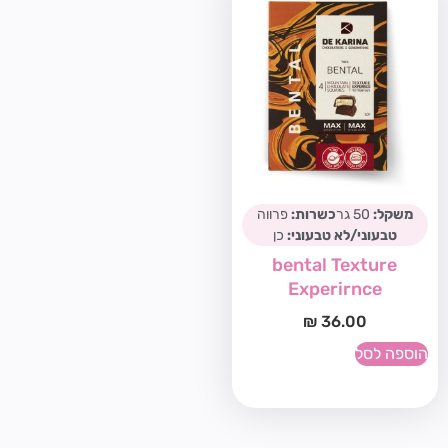
משקל:
50 גר
כשרות:
פרווה
טבעוני/לא טבעוני:
כן
bental Texture
Experirnce
₪
36.00
הוספה לסל