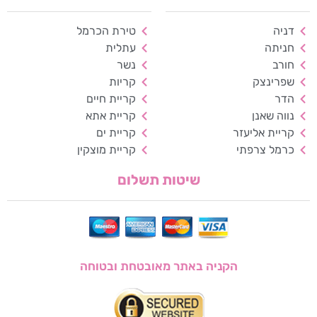
גווני אפור
דניה
טירת הכרמל
מצבי תצוגה
חניתה
עתלית
רגיל
ניגודיות גבוהה
חורב
נשר
שפרינצק
קריות
ניגודיות הפוכה
רקע בהיר
הדר
קריית חיים
נווה שאנן
קריית אתא
הדגשת קישורים
קריית אליעזר
קריית ים
כרמל צרפתי
קריית מוצקין
פונט קריא
שיטות תשלום
עצירת אנימציות
ריווח טקסט
סרגל קריאה
הקניה באתר מאובטחת ובטוחה
הסתרת תמונות