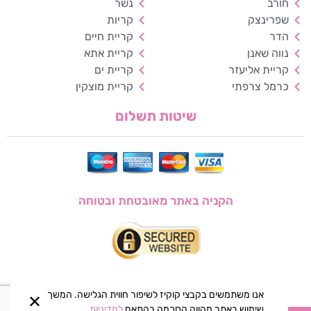
חורב
נשר
שפרינצק
קריות
ניגודיות הפוכה
רקע בהיר
הדר
קריית חיים
נווה שאנן
קריית אתא
הדגשת קישורים
קריית אליעזר
קריית ים
כרמל צרפתי
קריית מוצקין
פונט קריא
שיטות תשלום
עצירת אנימציות
ריווח טקסט
סרגל קריאה
הקניה באתר מאובטחת ובטוחה
הסתרת תמונות
אנו משתמשים בקבצי קוקיז לשיפור חווית הגלישה. המשך
✕
שימוש באתר מהווה הסכמה בהתאם
למדיניות