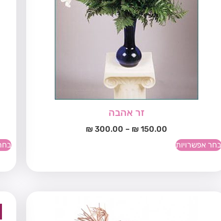
זר אהבה
₪
300.00
–
₪
150.00
חר אפשרויות
בחר