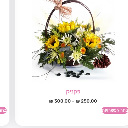
פקניק
₪
300.00
–
₪
250.00
חר אפשרויות
בחר