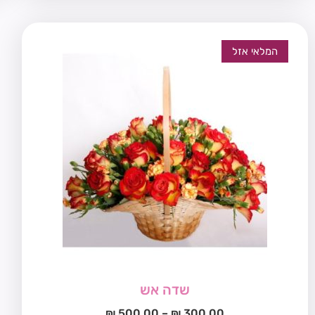
המלאי אזל
שדה אש
₪
500.00
–
₪
300.00