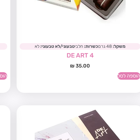
משקל:
48 גרם
כשרות:
חלבי
טבעוני/לא טבעוני:
לא
DE ART 4
₪
35.00
וספה לסל
הוס