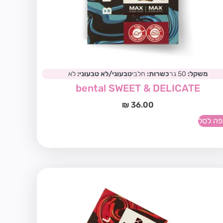
משקל:
50 גר
כשרות:
חלבי
טבעוני/לא טבעוני:
לא
bental SWEET & DELICATE
₪
36.00
פה לסל