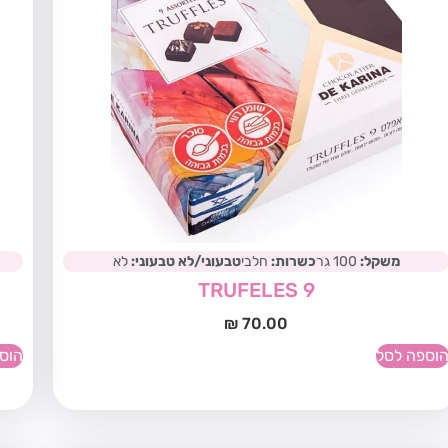
משקל:
100 גר
כשרות:
חלבי
טבעוני/לא טבעוני:
לא
TRUFELES 9
₪
70.00
וספה לסל
הוס