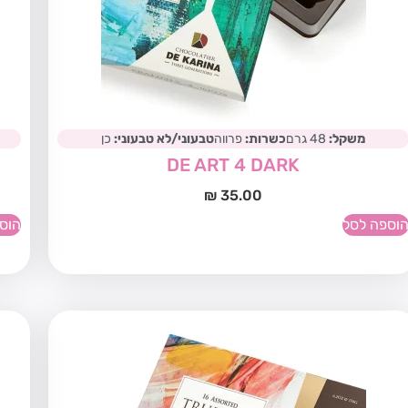
משקל:
48 גרם
כשרות:
פרווה
טבעוני/לא טבעוני:
כן
DE ART 4 DARK
₪
35.00
וספה לסל
הוס