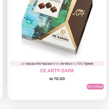
משקל:
100 גרם
כשרות:
פרווה
טבעוני/לא טבעוני:
כן
DE ART9 DARK
₪
70.00
הוספה לסל
ה