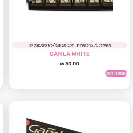
משקל:
75 גר
כשרות:
חלבי
טבעוני/לא טבעוני:
לא
GAMLA WHITE
₪
50.00
הוספה לסל
ה