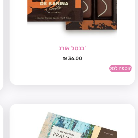
'בנטל אורנ
₪
36.00
הוספה לסל
ה