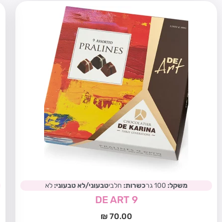
משקל:
100 גר
כשרות:
חלבי
טבעוני/לא טבעוני:
לא
DE ART 9
₪
70.00