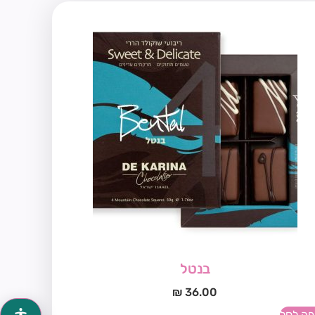
בנטל
₪
36.00
פה לסל