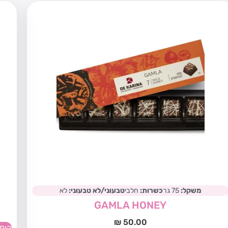
משקל:
75 גר
כשרות:
חלבי
טבעוני/לא טבעוני:
לא
GAMLA HONEY
₪
50.00
הוס