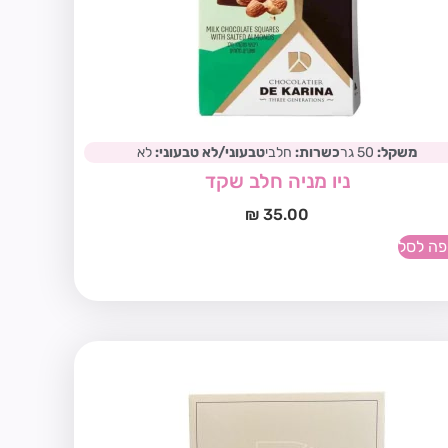
משקל:
50 גר
כשרות:
חלבי
טבעוני/לא טבעוני:
לא
ניו מניה חלב שקד
₪
35.00
פה לסל