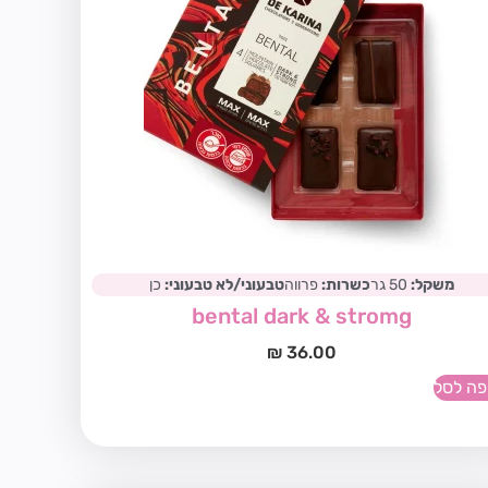
משקל:
50 גר
כשרות:
פרווה
טבעוני/לא טבעוני:
כן
bental dark & stromg
₪
36.00
פה לסל