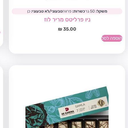
משקל:
50 גר
כשרות:
פרווה
טבעוני/לא טבעוני:
כן
ניו פרליטס מריר לוז
₪
35.00
ה
הוספה לסל