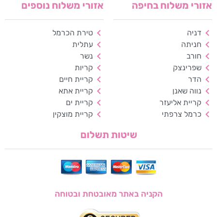
אזורי משלוח בחיפה
אזורי משלוח נוספים
גווני אפור
דניה
טירת הכרמל
מצבי תצוגה
חניתה
עתלית
רגיל
ניגודיות גבוהה
חורב
נשר
שפרינצק
קריות
ניגודיות הפוכה
רקע בהיר
הדר
קריית חיים
נווה שאנן
קריית אתא
הדגשת קישורים
קריית אליעזר
קריית ים
כרמל צרפתי
קריית מוצקין
פונט קריא
שיטות תשלום
עצירת אנימציות
ריווח טקסט
סרגל קריאה
הקניה באתר מאובטחת ובטוחה
הסתרת תמונות