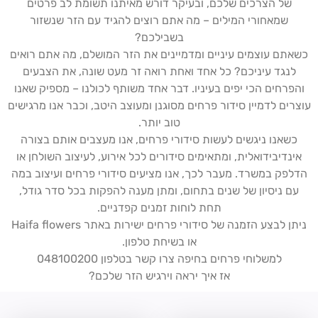
של הצרכים שלכם, ובעיקר דורש מאיתנו תשומת לב פרטים
שמאחורי המילים – מה אתם רוצים להגיד עם הזר שנשזור
בשבילכם?
כשאתם עוצמים עיניים ומדמיינים את הזר המושלם, מה אתם רואים
לנגד עיניכם? כל אחד ואחת רואה זר מעט שונה, את הצבעים
והפרחים הכי יפים בעיניו. דבר אחד משותף לכולנו – מספיק שאנו
עוצרים לדמיין סידור פרחים מסוגנן ומעוצב היטב, וכבר אנו מרגישים
טוב יותר.
כשאנו ניגשים לעשות סידורי פרחים, אנו מעצבים אותם בצורה
אינדיבידואלית, ומתאימים סידורים לכל אירוע, לעיצוב השולחן או
הדלפק במשרד. מעבר לכך, אנו מציעים סידורי פרחים ועיצוב במה
עם ניסיון של שנים בתחום, ומתן מענה להפקות בכל סדר גודל,
תחת לוחות זמנים קפדניים.
ניתן לבצע הזמנה של סידורי פרחים ישירות באתר Haifa flowers
או בשיחת טלפון.
למשלוחי פרחים בחיפה צרו קשר בטלפון 048100200
אז איך יראה וירגיש הזר שלכם?