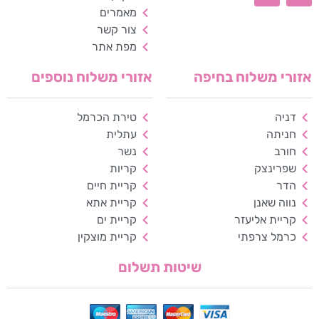
מאמרים
צור קשר
גודל טקסט
מפת אתר
A+
A-
100%
אזורי משלוח בחיפה
אזורי משלוח נוספים
גווני אפור
דניה
טירת הכרמל
מצבי תצוגה
חניתה
עתלית
רגיל
ניגודיות גבוהה
חורב
נשר
שפרינצק
קריות
ניגודיות הפוכה
רקע בהיר
הדר
קריית חיים
נווה שאנן
קריית אתא
הדגשת קישורים
קריית אליעזר
קריית ים
כרמל צרפתי
קריית מוצקין
פונט קריא
שיטות תשלום
עצירת אנימציות
ריווח טקסט