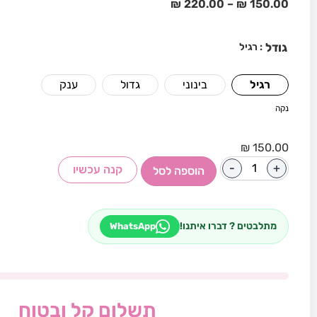
₪
220.00
–
₪
150.00
גודל
: רגיל
רגיל
בינוני
גדול
ענק
נקה
₪
150.00
-
+
קנה עכשיו
הוספה לסל
מתלבטים ? דברו איתנו!
WhatsApp
תשלום קל ובטוח