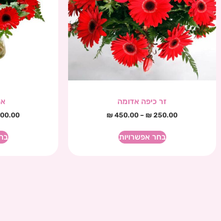
זר כיפה אדומה
אה
00.00
₪
450.00
–
₪
250.00
בחר אפשרויות
בח