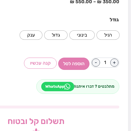
₪
550.00
–
₪
350.00
גודל
רגיל
בינוני
גדול
ענק
-
+
קנה עכשיו
הוספה לסל
מתלבטים ? דברו איתנו!
WhatsApp
תשלום קל ובטוח