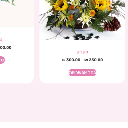
ס
00.00
פקניק
בח
₪
300.00
–
₪
250.00
בחר אפשרויות