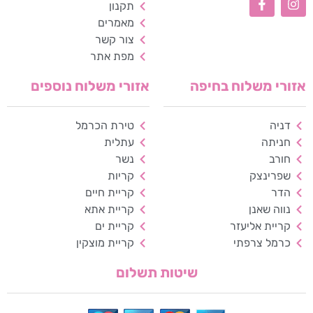
כלי נגישות
תקנון
מאמרים
צור קשר
גודל טקסט
מפת אתר
A+
A-
100%
אזורי משלוח בחיפה
אזורי משלוח נוספים
גווני אפור
דניה
טירת הכרמל
מצבי תצוגה
חניתה
עתלית
רגיל
ניגודיות גבוהה
חורב
נשר
שפרינצק
קריות
ניגודיות הפוכה
רקע בהיר
הדר
קריית חיים
נווה שאנן
קריית אתא
הדגשת קישורים
קריית אליעזר
קריית ים
כרמל צרפתי
קריית מוצקין
פונט קריא
שיטות תשלום
עצירת אנימציות