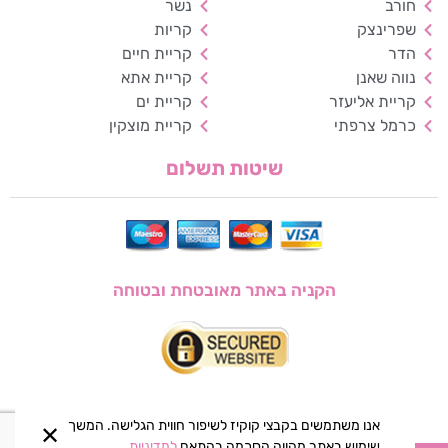
חורב
נשר
שפרינצק
קריות
ניגודיות הפוכה
רקע בהיר
הדר
קריית חיים
נווה שאנן
קריית אתא
הדגשת קישורים
קריית אליעזר
קריית ים
כרמל צרפתי
קריית מוצקין
פונט קריא
שיטות תשלום
עצירת אנימציות
ריווח טקסט
סרגל קריאה
הקניה באתר מאובטחת ובטוחה
הסתרת תמונות
אנו משתמשים בקבצי קוקיז לשיפור חווית הגלישה. המשך
✕
שימוש באתר מהווה הסכמה בהתאם
למדיניות