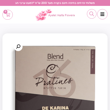
משלוחי פרחים בחיפה חינם בקניה מעל 200 ש“ח *למעט ערבי חג
0