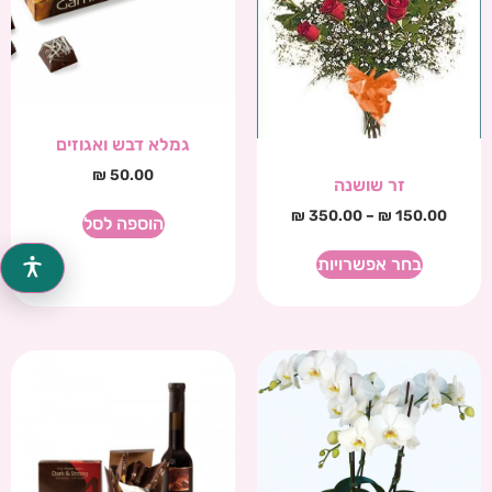
גמלא דבש ואגוזים
₪
50.00
זר שושנה
₪
350.00
–
₪
150.00
הוספה לסל
בחר אפשרויות