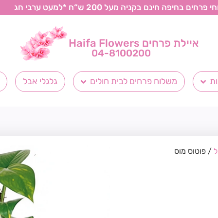
רחים בחיפה חינם בקניה מעל 200 ש“ח *למעט ערבי חג
איילת פרחים Haifa Flowers
04-8100200
ת
משלוח פרחים לבית חולים
גלגלי אבל
ל
/ פוטוס מוס