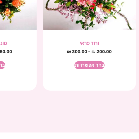
ורוד פראי
גוונ
80.00
₪
300.00
–
₪
200.00
בחר אפשרויות
בח