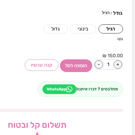
גודל
: רגיל
רגיל
בינוני
גדול
נקה
₪
150.00
-
+
קנה עכשיו
הוספה לסל
מתלבטים ? דברו איתנו!
WhatsApp
תשלום קל ובטוח