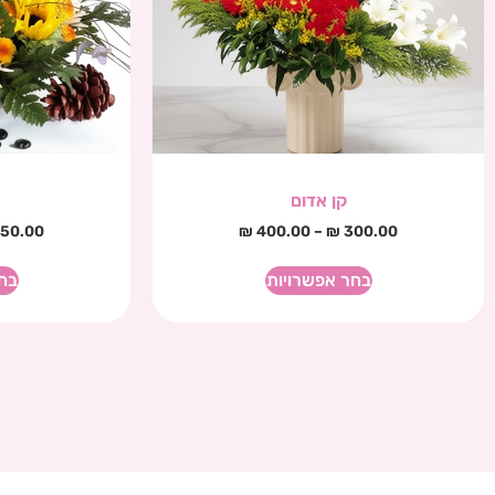
קן אדום
50.00
₪
400.00
–
₪
300.00
בחר אפשרויות
בח