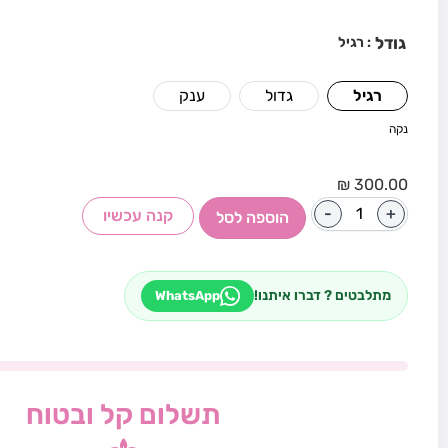
גודל
: רגיל
רגיל
גדול
ענק
נקה
₪
300.00
-
+
קנה עכשיו
הוספה לסל
מתלבטים ? דברו איתנו!
WhatsApp
תשלום קל ובטוח